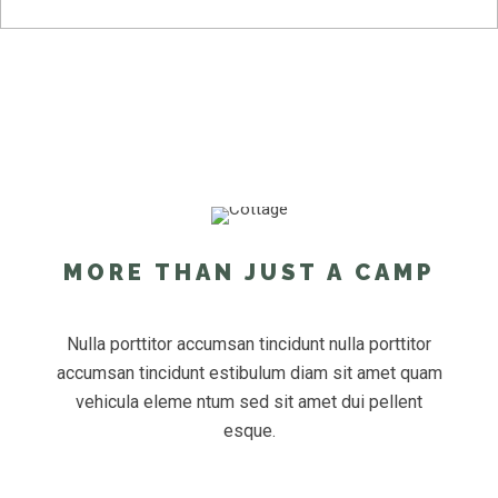
MORE THAN JUST A CAMP
Nulla porttitor accumsan tincidunt nulla porttitor
accumsan tincidunt estibulum diam sit amet quam
vehicula eleme ntum sed sit amet dui pellent
esque.