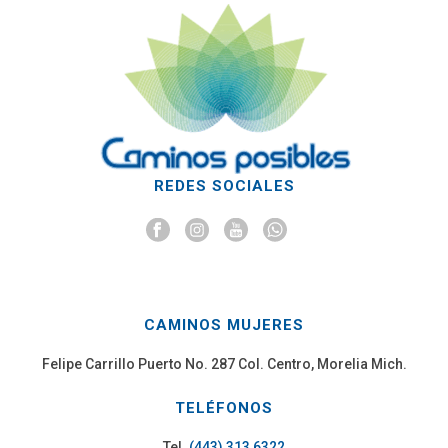
REDES SOCIALES
CAMINOS MUJERES
Felipe Carrillo Puerto No. 287 Col. Centro, Morelia Mich.
TELÉFONOS
Tel.
(443) 313 6322