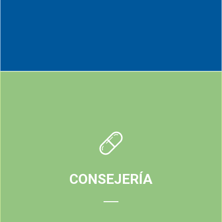
A través de ello el usuario consigue conocerse a sí mismo,
sus fortalezas y debilidad, llegando al origen y tratando el
consumo desde la raíz.
CONSEJERÍA