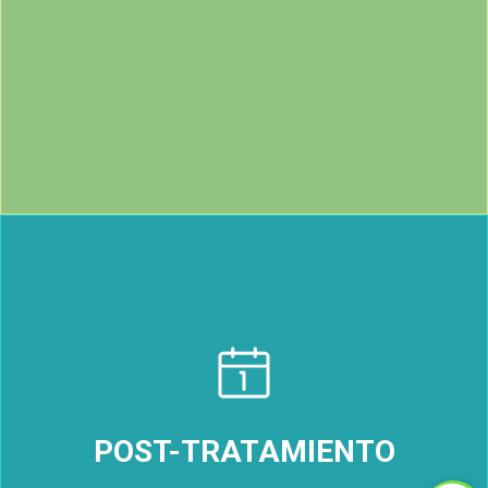
Tiene la finalidad de conocer con precisión el grado del
problema y así poder desarrollar estrategias adecuadas para
enfrentar el desajuste.
POST-TRATAMIENTO