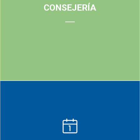
CONSEJERÍA
Tiene la finalidad de conocer con precisión el grado del
problema y así poder desarrollar estrategias adecuadas para
enfrentar el desajuste.