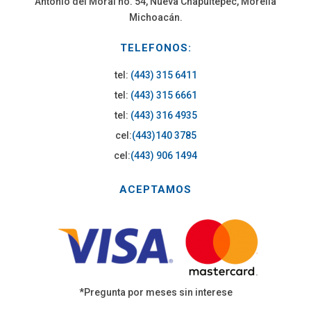
Antonio del Moral no. 54, Nueva Chapultepec, Morelia
Michoacán.
TELEFONOS:
tel:
(443) 315 6411
tel:
(443) 315 6661
tel:
(443) 316 4935
cel:
(443)140 3785
cel:
(443) 906 1494
ACEPTAMOS
*Pregunta por meses sin interese