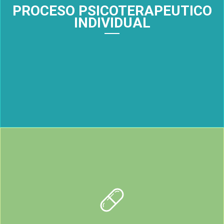
PROCESO PSICOTERAPEUTICO
INDIVIDUAL
A través de ello el usuario consigue conocerse a sí mismo,
sus fortalezas y debilidad, llegando al origen y tratando el
consumo desde la raíz.