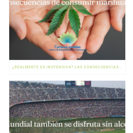
¿REALMENTE ES INOFENSIVA? LAS CONSECUENCIAS DE CONSUMIR MARIHUANA