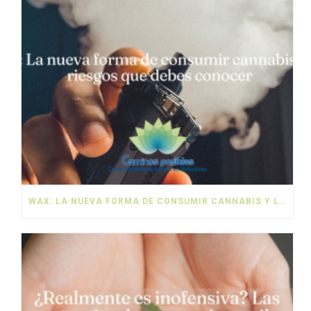
WAX: LA NUEVA FORMA DE CONSUMIR CANNABIS Y LOS RIESGOS QUE DEBES CONOCER